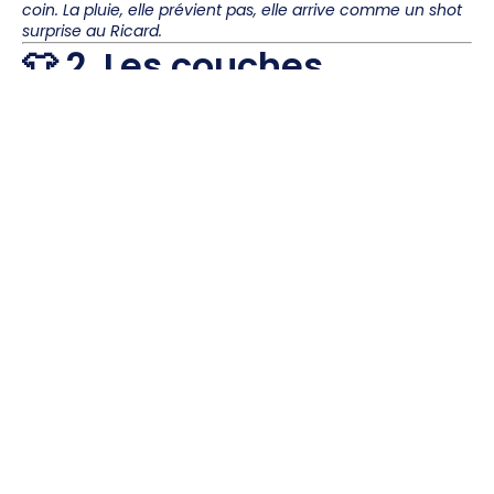
coin. La pluie, elle prévient pas, elle arrive comme un shot
surprise au Ricard.
👕 2. Les couches
intermédiaires : chaleur
modulable
Sweat à capuche humoristique
Pull à motif (plus c’est moche, plus c’est cool)
T-shirt à message bien épais pour résister à la
transpi + frisson du soir
Oui, le combo
t-shirt + sweat + veste
, c’est le trio
magique de la tenue festival automne 🔥
👖 3. En bas : le chill + le
pratique
Jean large
(plus facile à enlever trempé qu’un slim)
Jogging stylé
(les modèles à poches sont rois)
Pantalon cargo ou coupe rando chill
Jupe longue + collants thermiques pour les plus
téméraires