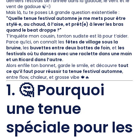
derniers festivals de l’année dans la gadoue, le vent et le
vent de gadoue 🍃💨
Mais là, tu te poses LA grande question existentielle :
"Quelle tenue festival automne je me mets pour être
stylé·e, au chaud, à l’aise, et prêt(e) à lever les bras
quand le beat droppe ?"
T’inquiète mon cousin, tonton sudiste est là pour t’aider.
Parce qu’ici, on connaît les
fêtes de village sous la
bruine
, les
buvettes entre deux bottes de foin
, et
les
festivals où tu danses avec une raclette dans une main
et un Ricard dans l’autre.
Alors enfile ton bonnet, garde le smile, et découvre
tout
ce qu’il faut pour réussir ta tenue festival automne
,
entre flow, chaleur, et grosse vibe 🍁🔥
1. 🤔 Pourquoi
une tenue
spéciale pour les