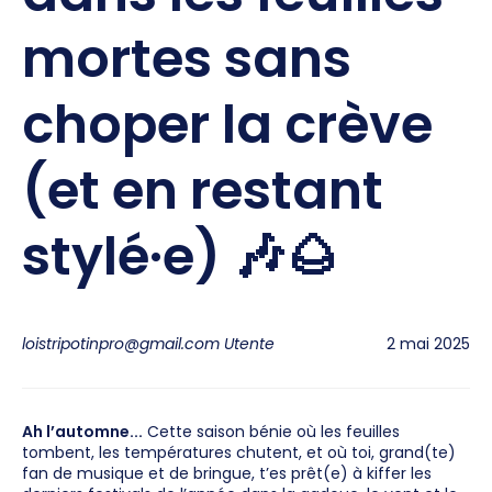
mortes sans
choper la crève
(et en restant
stylé·e) 🎶🌰
loistripotinpro@gmail.com Utente
2 mai 2025
Ah l’automne...
Cette saison bénie où les feuilles
tombent, les températures chutent, et où toi, grand(te)
fan de musique et de bringue, t’es prêt(e) à kiffer les